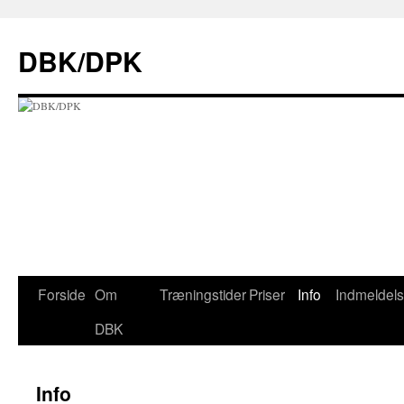
Hop
til
DBK/DPK
indhold
Forside
Om
Træningstider
Priser
Info
Indmeldel
DBK
Info