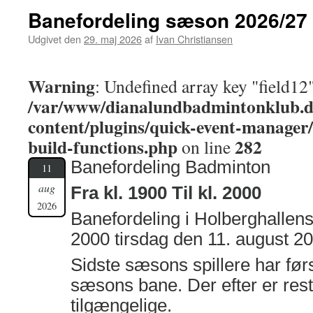
Banefordeling sæson 2026/27
Udgivet den
29. maj 2026
af
Ivan Christiansen
Warning
: Undefined array key "field12"
/var/www/dianalundbadmintonklub.d
content/plugins/quick-event-manager
build-functions.php
282
on line
Banefordeling Badminton
11
aug
Fra kl. 1900 Til kl. 2000
2026
Banefordeling i Holberghallens 
2000 tirsdag den 11. august 2
Sidste sæsons spillere har førs
sæsons bane. Der efter er rest
tilgængelige.