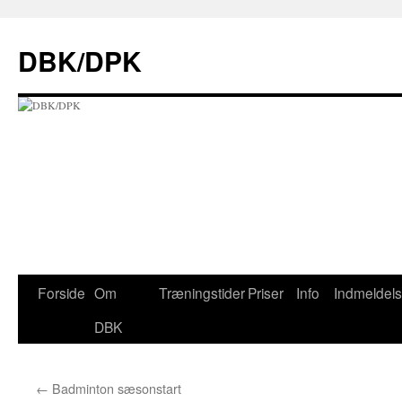
Hop
til
DBK/DPK
indhold
Forside
Om
Træningstider
Priser
Info
Indmeldel
DBK
←
Badminton sæsonstart