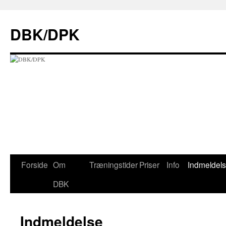
Hop
til
DBK/DPK
indhold
Forside
Om
Træningstider
Priser
Info
Indmeldel
DBK
Indmeldelse