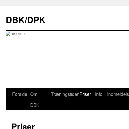
Hop
til
DBK/DPK
indhold
Forside
Om
Træningstider
Priser
Info
Indmeldel
DBK
Priser