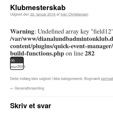
Klubmesterskab
Udgivet den
22. januar 2016
af
Ivan Christiansen
Warning
: Undefined array key "field12"
/var/www/dianalundbadmintonklub.d
content/plugins/quick-event-manager
build-functions.php
282
on line
06
mar
2016
Dette indlæg blev udgivet i Ikke-kategoriseret. Bogmærk
permal
←
Generalforsamling
Skriv et svar