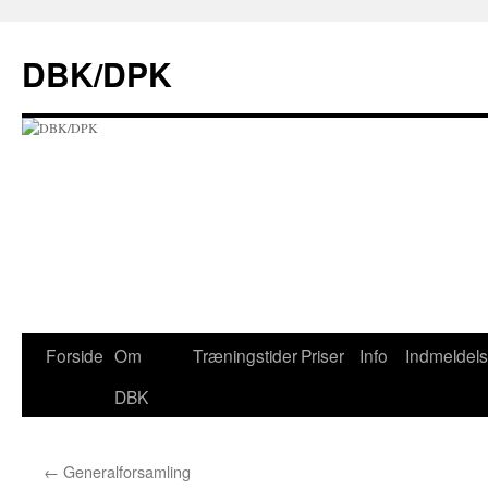
Hop
til
DBK/DPK
indhold
Forside
Om
Træningstider
Priser
Info
Indmeldel
DBK
←
Generalforsamling