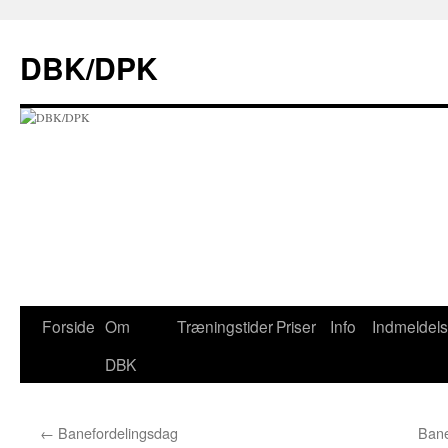
Hop
til
DBK/DPK
indhold
Forside
Om
Træningstider
Priser
Info
Indmeldel
DBK
←
Banefordelingsdag
Bane