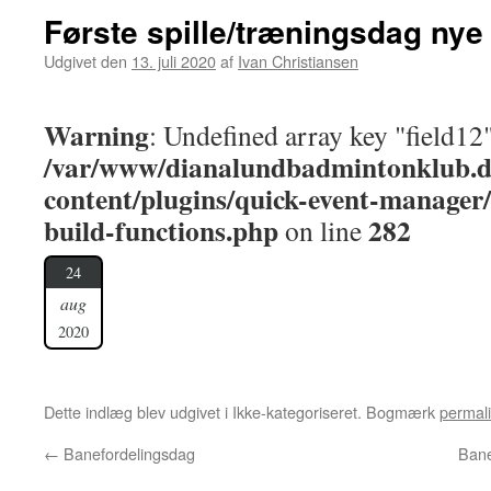
Første spille/træningsdag ny
Udgivet den
13. juli 2020
af
Ivan Christiansen
Warning
: Undefined array key "field12"
/var/www/dianalundbadmintonklub.d
content/plugins/quick-event-manager
build-functions.php
282
on line
24
aug
2020
Dette indlæg blev udgivet i Ikke-kategoriseret. Bogmærk
permal
←
Banefordelingsdag
Bane